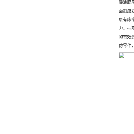
靜液膜
面劃痕
原有廠
力。柱
的有效
仿零件